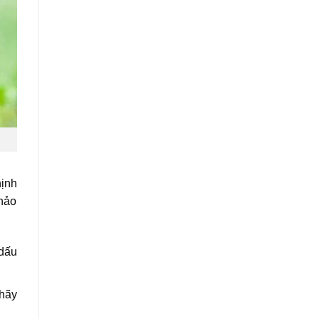
hịnh
khảo
 dấu
 hãy