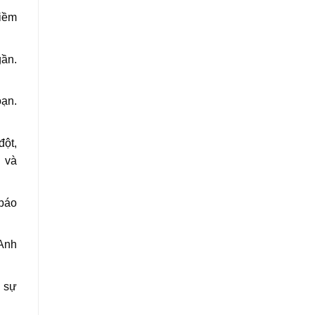
điềm
gần.
oạn.
ột,
h và
 báo
Anh
o sự