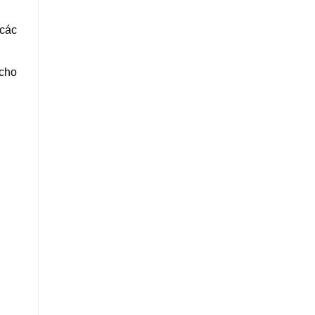
 các
 cho