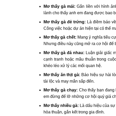
Mơ thấy gà mái:
Gắn liền với hình ản
lành cho thấy anh em đang được bao b
Mơ thấy gà đẻ trứng:
Là điềm báo về 
Công việc hoặc dự án hiện tại có thể m
Mơ thấy gà chết:
Mang ý nghĩa tiêu cực
Nhưng điều này cũng mở ra cơ hội để bắ
Mơ thấy gà đá nhau:
Luận giải giấc 
cạnh tranh hoặc mâu thuẫn trong cuộ
khéo léo xử lý các mối quan hệ.
Mơ thấy ăn thịt gà:
Báo hiệu sự hài lòn
tài lộc và may mắn sắp đến.
Mơ thấy gà chạy:
Cho thấy bạn đang 
em đừng để lỡ những cơ hội quý giá chỉ 
Mơ thấy nhiều gà:
Là dấu hiệu của sự 
hòa thuận, gắn kết trong gia đình.