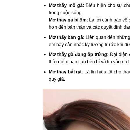
Mơ thấy mổ gà:
Biểu hiện cho sự chu
trong cuộc sống.
Mơ thấy gà bị ốm:
Là lời cảnh báo về s
hơn đến bản thân và các quyết định đa
Mơ thấy bán gà:
Liên quan đến những t
em hãy cân nhắc kỹ lưỡng trước khi đưa
Mơ thấy gà đang ấp trứng:
Đại diện 
thời điểm bạn cần bền bỉ và tin vào nỗ 
Mơ thấy bắt gà:
Là tín hiệu tốt cho t
quý giá.