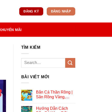
ĐĂNG KÝ
ĐĂNG NHẬP
KHUYẾN MÃI
TÌM KIẾM
BÀI VIẾT MỚI
Bắn Cá Thần Rồng |
Săn Rồng Vàng,
Nhận Thưởng Khủng
Hướng Dẫn Cách