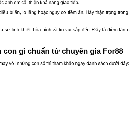
 anh em cải thiện khả năng giao tiếp.
ều bí ẩn, lo lắng hoặc nguy cơ tiềm ẩn. Hãy thận trọng trong
 sự tinh khiết, hòa bình và tin vui sắp đến. Đây là điềm lành
 con gì chuẩn từ chuyên gia For88
ay với những con số thì tham khảo ngay danh sách dưới đây: