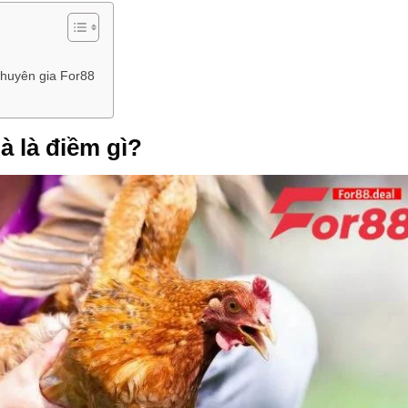
chuyên gia For88
à là điềm gì?