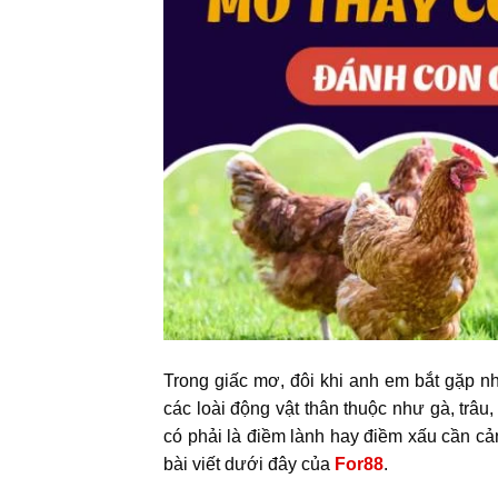
Trong giấc mơ, đôi khi anh em bắt gặp nh
các loài động vật thân thuộc như gà, tr
có phải là điềm lành hay điềm xấu cần cả
bài viết dưới đây của
For88
.