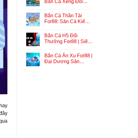
Bắn Cá Xèng Đổi
Thưởng Cho Tân Thủ
For88
Bắn Cá Thần Tài
For88: Săn Cá Kiếm
Vàng Trong Tích Tắc
Bắn Cá H5 Đổi
Thưởng For88 | Siêu
Phẩm Bắn Cá Ăn
Tiền Thật
Bắn Cá Ăn Xu For88 |
Đại Dương Săn
Thưởng, Rinh Quà
Khủng
 hay
 đây
 qua