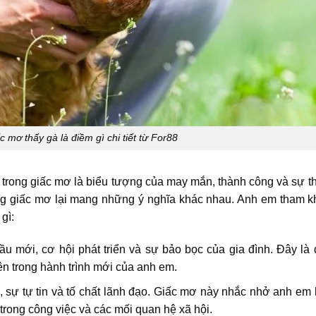
c mơ thấy gà là điềm gì chi tiết từ For88
 trong giấc mơ là biểu tượng của may mắn, thành công và sự t
rong giấc mơ lại mang những ý nghĩa khác nhau. Anh em tham 
gì:
u mới, cơ hội phát triển và sự bảo bọc của gia đình. Đây là
ên trong hành trình mới của anh em.
 sự tự tin và tố chất lãnh đạo. Giấc mơ này nhắc nhở anh em
trong công việc và các mối quan hệ xã hội.