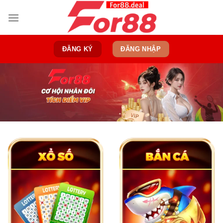
Bỏ
qua
nội
dung
ĐĂNG KÝ
ĐĂNG NHẬP