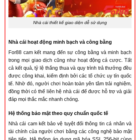
Nhà cái thiết kế giao diện dễ sử dụng
Nhà cái hoạt động minh bạch và công bằng
For88 cam kết mang đến sự công bằng và minh bạch
trong mọi giao dịch cũng như hoạt động cá cược. Tất
cả kết quả, tỷ lệ thắng thua và quy trình trả thưởng đều
được công khai, kiểm định bởi các tổ chức uy tín quốc
tế. Nhờ đó, người chơi hoàn toàn yên tâm trải nghiệm,
đồng thời có thể liên hệ nhà cái để được hỗ trợ và giải
đáp mọi thắc mắc nhanh chóng.
Hệ thống bảo mật theo quy chuẩn quốc tế
Nhà cái cam kết bảo vệ tuyệt đối thông tin cá nhân và
tài chính của người chơi bằng các công nghệ bảo mật
tiên tiến. Hệ thống áp dụng mã hóa SSL 256-bit cùng