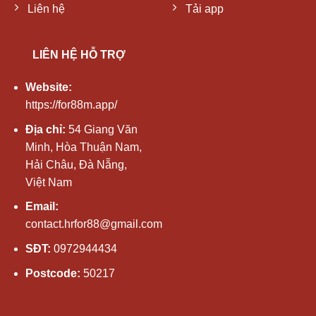
Liên hệ
Tải app
LIÊN HỆ HỖ TRỢ
Website:
https://for88m.app/
Địa chỉ:
54 Giang Văn
Minh, Hòa Thuận Nam,
Hải Châu, Đà Nẵng,
Việt Nam
Email:
contact.hrfor88@gmail.com
SĐT:
0972944434
Postcode:
50217