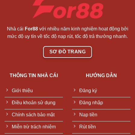
Nhà cái
For88
với nhiều năm kinh nghiệm hoạt động bởi
mức độ uy tín về tốc độ nạp rút, tốc độ trả thưởng nhanh.
SƠ ĐỒ TRANG
THÔNG TIN NHÀ CÁI
HƯỚNG DẪN
Giới thiệu
Đăng ký
Điều khoản sử dụng
Đăng nhập
Chính sách bảo mật
Nạp tiền
Miễn trừ trách nhiệm
Rút tiền