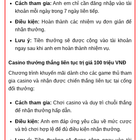
Cách tham gia:
Anh em chỉ cần đăng nhập vào tài
khoản mỗi ngày trong 7 ngày liên tiếp.
Điều kiện:
Hoàn thành các nhiệm vụ đơn giản để
nhận thưởng.
Lưu ý:
Tiền thưởng sẽ được cộng vào tài khoản
ngay sau khi anh em hoàn thành nhiệm vụ.
Casino thưởng thắng liên tục trị giá 100 triệu VNĐ
Chương trình khuyến mãi dành cho các game thủ tham
gia casino và nhận được chiến thắng liên tục tại cổng
đổi thưởng:
Cách tham gia:
Chơi casino và duy trì chuỗi thắng
để nhận thưởng hấp dẫn.
Điều kiện:
Anh em đáp ứng yêu cầu về mức cược
và trò chơi hợp lệ để đủ điều kiện nhận thưởng.