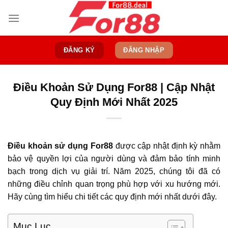
Bỏ
qua
nội
dung
ĐĂNG KÝ
ĐĂNG NHẬP
Điều Khoản Sử Dụng For88 | Cập Nhật
Quy Định Mới Nhất 2025
Điều khoản sử dụng For88
được cập nhật định kỳ nhằm
bảo vệ quyền lợi của người dùng và đảm bảo tính minh
bạch trong dịch vụ giải trí. Năm 2025, chúng tôi đã có
những điều chỉnh quan trọng phù hợp với xu hướng mới.
Hãy cùng tìm hiểu chi tiết các quy định mới nhất dưới đây.
Mục Lục