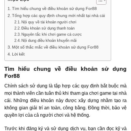
Tìm hiểu chung về điều khoản sử dụng For88
Tổng hợp các quy định chung mới nhất tại nhà cái
Nội quy về tài khoản người chơi
Điều khoản sử dụng thanh toán
Nguyên tắc khi chơi game cá cược
Nội dung điều khoản khuyến mãi
Một số thắc mắc về điều khoản sử dụng For88
Lời kết
Tìm hiểu chung về điều khoản sử dụng
For88
Chính sách sử dụng là tập hợp các quy định bắt buộc mà
mọi thành viên cần tuân thủ khi tham gia chơi game tại nhà
cái. Những điều khoản này được xây dựng nhằm tạo ra
không gian giải trí an toàn, công bằng. Đồng thời, bảo vệ
quyền lợi của cả người chơi và hệ thống.
Trước khi đăng ký và sử dụng dịch vụ, bạn cần đọc kỹ và