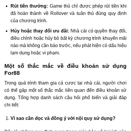
Rút tiền thưởng:
Game thủ chỉ được phép rút tiền khi
đã hoàn thành về Rollover và tuân thủ đúng quy định
của chương trình.
Hủy hoặc thay đổi ưu đãi:
Nhà cái có quyền thay đổi,
điều chỉnh hoặc hủy bỏ bất kỳ chương trình khuyến mãi
nào mà không cần báo trước, nếu phát hiện có dấu hiệu
lạm dụng hoặc vi phạm.
Một số thắc mắc về điều khoản sử dụng
For88
Trong quá trình tham gia cá cược tại nhà cái, người chơi
có thể gặp một số thắc mắc liên quan đến điều khoản sử
dụng. Tổng hợp danh sách câu hỏi phổ biến và giải đáp
chi tiết:
Vì sao cần đọc và đồng ý với nội quy sử dụng?