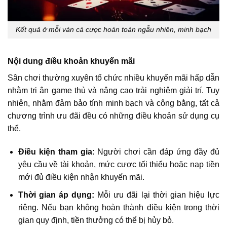
Kết quả ở mỗi ván cá cược hoàn toàn ngẫu nhiên, minh bạch
Nội dung điều khoản khuyến mãi
Sân chơi thường xuyên tổ chức nhiều khuyến mãi hấp dẫn
nhằm tri ân game thủ và nâng cao trải nghiệm giải trí. Tuy
nhiên, nhằm đảm bảo tính minh bạch và công bằng, tất cả
chương trình ưu đãi đều có những điều khoản sử dụng cụ
thể.
Điều kiện tham gia:
Người chơi cần đáp ứng đầy đủ
yêu cầu về tài khoản, mức cược tối thiểu hoặc nạp tiền
mới đủ điều kiện nhận khuyến mãi.
Thời gian áp dụng:
Mỗi ưu đãi lại thời gian hiệu lực
riêng. Nếu bạn không hoàn thành điều kiện trong thời
gian quy định, tiền thưởng có thể bị hủy bỏ.