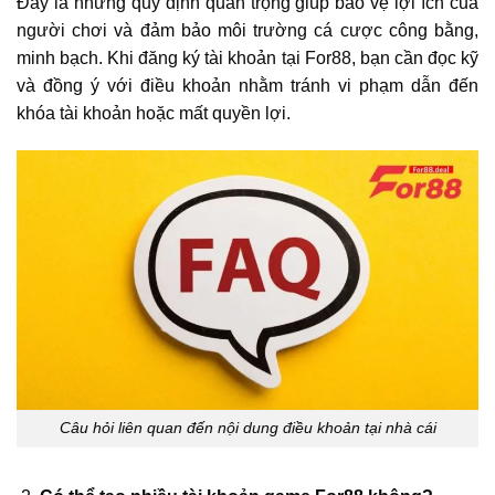
Đây là những quy định quan trọng giúp bảo vệ lợi ích của
người chơi và đảm bảo môi trường cá cược công bằng,
minh bạch. Khi đăng ký tài khoản tại For88, bạn cần đọc kỹ
và đồng ý với điều khoản nhằm tránh vi phạm dẫn đến
khóa tài khoản hoặc mất quyền lợi.
Câu hỏi liên quan đến nội dung điều khoản tại nhà cái