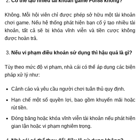
Có thể tạo nhiều tài khoản game For88 không?
Không. Mỗi hội viên chỉ được phép sở hữu một tài khoản
chơi game. Nếu hệ thống phát hiện bạn cố ý tạo nhiều tài
khoản, tất cả sẽ bị khóa vĩnh viễn và tiền cược không
được hoàn trả.
Nếu vi phạm điều khoản sử dụng thì hậu quả là gì?
Tùy theo mức độ vi phạm, nhà cái có thể áp dụng các biện
pháp xử lý như:
Cảnh cáo và yêu cầu người chơi tuân thủ quy định.
Hạn chế một số quyền lợi, bao gồm khuyến mãi hoặc
rút tiền.
Đóng băng hoặc khóa vĩnh viễn tài khoản nếu phát hiện
gian lận hoặc vi phạm nghiêm trọng.