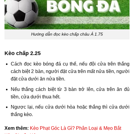
Hướng dẫn đọc kèo chấp châu Á 1.75
Kèo chấp 2.25
Cách đọc kèo bóng đá cụ thể, nếu đội cửa trên thắng
cách biệt 2 bàn, người đặt cửa trên mất nửa tiền, người
đặt cửa dưới ăn nửa tiền.
Nếu thắng cách biệt từ 3 bàn trở lên, cửa trên ăn đủ
tiền, cửa dưới thua hết.
Ngược lại, nếu cửa dưới hòa hoặc thắng thì cửa dưới
thắng kèo.
Xem thêm:
Kèo Phạt Góc Là Gì? Phân Loại & Mẹo Bắt