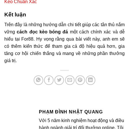
Kèo Chuẩn Xác
Kết luận
Trên đây là những hướng dẫn chi tiết giúp các tân thủ nắm
vững
cách đọc kèo bóng đá
một cách chính xác và dễ
hiểu tại For88. Hy vọng rằng qua bài viết này, anh em sẽ
có thêm kiến thức để tham gia cá độ hiệu quả hơn, gia
tăng cơ hội chiến thắng và mang về những phần thưởng
giá trị.
PHẠM ĐÌNH NHẬT QUANG
Với 5 năm kinh nghiệm hoạt động và điều
hành ngành giải trí đổi thưởng online. Tôi