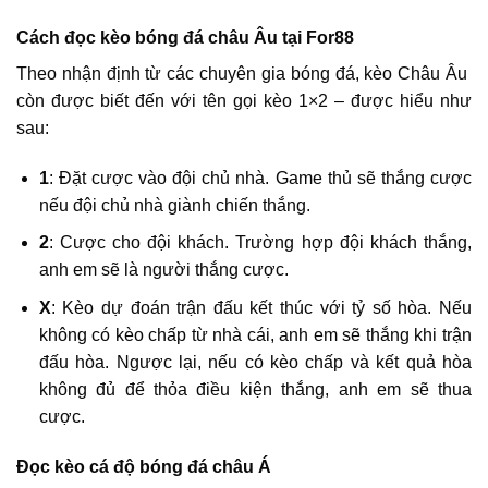
Cách đọc kèo bóng đá châu Âu tại For88
Theo nhận định từ các chuyên gia bóng đá, kèo Châu Âu
còn được biết đến với tên gọi kèo 1×2 – được hiểu như
sau:
1
: Đặt cược vào đội chủ nhà. Game thủ sẽ thắng cược
nếu đội chủ nhà giành chiến thắng.
2
: Cược cho đội khách. Trường hợp đội khách thắng,
anh em sẽ là người thắng cược.
X
: Kèo dự đoán trận đấu kết thúc với tỷ số hòa. Nếu
không có kèo chấp từ nhà cái, anh em sẽ thắng khi trận
đấu hòa. Ngược lại, nếu có kèo chấp và kết quả hòa
không đủ để thỏa điều kiện thắng, anh em sẽ thua
cược.
Đọc kèo cá độ bóng đá châu Á