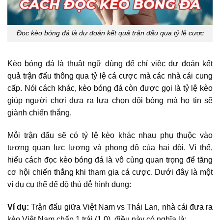
Đọc kèo bóng đá là dự đoán kết quả trận đấu qua tỷ lệ cược
Kèo bóng đá là thuật ngữ dùng để chỉ việc dự đoán kết
quả trận đấu thông qua tỷ lệ cá cược mà các nhà cái cung
cấp. Nói cách khác, kèo bóng đá còn được gọi là tỷ lệ kèo
giúp người chơi đưa ra lựa chọn đội bóng mà họ tin sẽ
giành chiến thắng.
Mỗi trận đấu sẽ có tỷ lệ kèo khác nhau phụ thuộc vào
tương quan lực lượng và phong độ của hai đội. Vì thế,
hiểu cách đọc kèo bóng đá là vô cùng quan trọng để tăng
cơ hội chiến thắng khi tham gia cá cược. Dưới đây là một
ví dụ cụ thể để độ thủ dễ hình dung:
Ví dụ:
Trận đấu giữa Việt Nam vs Thái Lan, nhà cái đưa ra
kèo Việt Nam chấp 1 trái (1.0), điều này có nghĩa là: