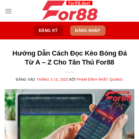
Bỏ
qua
nội
dung
ĐĂNG KÝ
ĐĂNG NHẬP
Hướng Dẫn Cách Đọc Kèo Bóng Đá
Từ A – Z Cho Tân Thủ For88
ĐĂNG VÀO
THÁNG 3 10, 2025
BỞI
PHẠM ĐÌNH NHẬT QUANG