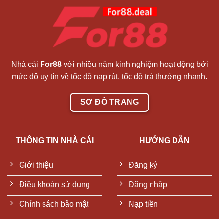
Nhà cái
For88
với nhiều năm kinh nghiệm hoạt động bởi
mức độ uy tín về tốc độ nạp rút, tốc độ trả thưởng nhanh.
SƠ ĐỒ TRANG
THÔNG TIN NHÀ CÁI
HƯỚNG DẪN
Giới thiệu
Đăng ký
Điều khoản sử dụng
Đăng nhập
Chính sách bảo mật
Nạp tiền