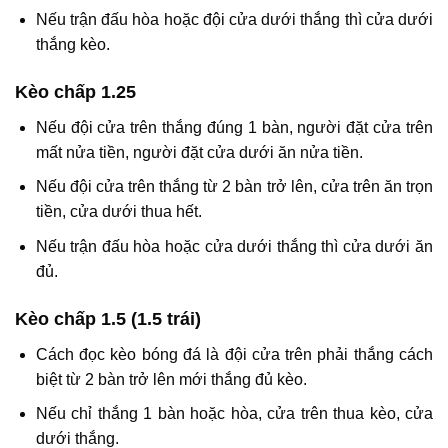
Nếu trận đấu hòa hoặc đội cửa dưới thắng thì cửa dưới
thắng kèo.
Kèo chấp 1.25
Nếu đội cửa trên thắng đúng 1 bàn, người đặt cửa trên
mất nửa tiền, người đặt cửa dưới ăn nửa tiền.
Nếu đội cửa trên thắng từ 2 bàn trở lên, cửa trên ăn trọn
tiền, cửa dưới thua hết.
Nếu trận đấu hòa hoặc cửa dưới thắng thì cửa dưới ăn
đủ.
Kèo chấp 1.5 (1.5 trái)
Cách đọc kèo bóng đá là đội cửa trên phải thắng cách
biệt từ 2 bàn trở lên mới thắng đủ kèo.
Nếu chỉ thắng 1 bàn hoặc hòa, cửa trên thua kèo, cửa
dưới thắng.