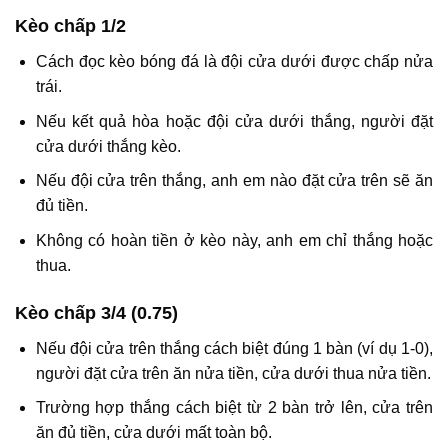
Kèo chấp 1/2
Cách đọc kèo bóng đá là đội cửa dưới được chấp nửa
trái.
Nếu kết quả hòa hoặc đội cửa dưới thắng, người đặt
cửa dưới thắng kèo.
Nếu đội cửa trên thắng, anh em nào đặt cửa trên sẽ ăn
đủ tiền.
Không có hoàn tiền ở kèo này, anh em chỉ thắng hoặc
thua.
Kèo chấp 3/4 (0.75)
Nếu đội cửa trên thắng cách biệt đúng 1 bàn (ví dụ 1-0),
người đặt cửa trên ăn nửa tiền, cửa dưới thua nửa tiền.
Trường hợp thắng cách biệt từ 2 bàn trở lên, cửa trên
ăn đủ tiền, cửa dưới mất toàn bộ.