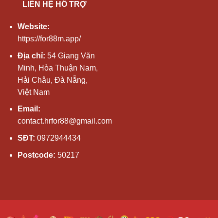
LIÊN HỆ HỖ TRỢ
Website:
https://for88m.app/
Địa chỉ:
54 Giang Văn
Minh, Hòa Thuận Nam,
Hải Châu, Đà Nẵng,
Việt Nam
Email:
contact.hrfor88@gmail.com
SĐT:
0972944434
Postcode:
50217