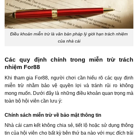
Điều khoản miễn trừ là văn bản pháp lý giới hạn trách nhiệm
của nhà cái
Các quy định chính trong miễn trừ trách
nhiệm For88
Khi tham gia For88, người chơi cần hiểu rõ các quy định
miễn trừ nhằm bảo vệ quyền lợi và tránh rủi ro không
mong muốn. Dưới đây là những điều khoản quan trọng mà
toàn bộ hội viên cần lưu ý:
Chính sách miễn trừ về bảo mật thông tin
Nhà cái cam kết không chia sẻ, tiết lộ hoặc sử dụng thông
tin của hội viên cho bất kỳ bên thứ ba nào với mục đích trái